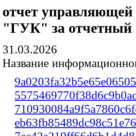
отчет управляющей
"ГУК" за отчетный п
31.03.2026
Название информационног
9a0203fa32b5e65e06505
5575469770f38d6c9b0ac
710930084a9f5a7860c6f
eb63fb85489dc98c51e76