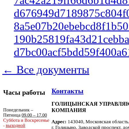
7ac42a219ff66d6b1d4d8
d676949d7189875c804f0
8a5e07b20ebebcd8f1b50
190b25819fa43d21cebba
d7bc00acf5bdd59f400a6
← Все документы
Контакты
Часы работы
ГОЛИЦЫНСКАЯ УПРАВЛ
КОМПАНИЯ
Понедельник –
Пятница
09.00 – 17.00
Суббота и Воскресенье
Адрес:
143040, Московская область
-
выходной
г. Голицыно, Заводской проспект, до