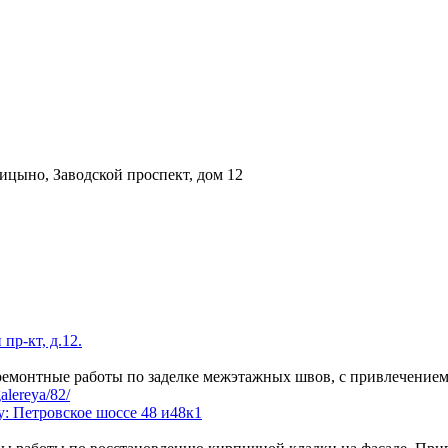
ицыно, Заводской проспект, дом 12
пр-кт, д.12.
ы ремонтные работы по заделке межэтажных швов, с привлечение
alereya/82/
: Петровское шоссе 48 и48к1