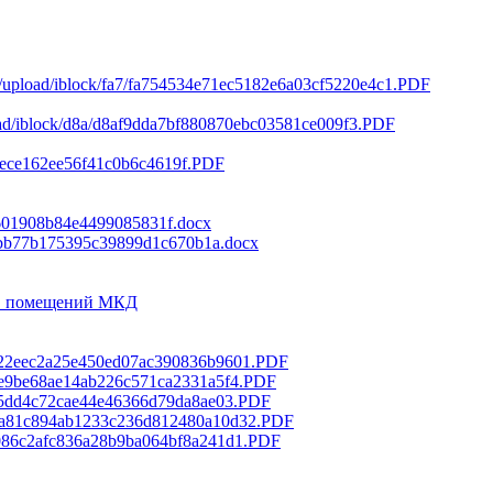
ru/upload/iblock/fa7/fa754534e71ec5182e6a03cf5220e4c1.PDF
load/iblock/d8a/d8af9dda7bf880870ebc03581ce009f3.PDF
76eece162ee56f41c0b6c4619f.PDF
56601908b84e4499085831f.docx
5efbb77b175395c39899d1c670b1a.docx
ов помещений МКД
2/bc22eec2a25e450ed07ac390836b9601.PDF
/ef6e9be68ae14ab226c571ca2331a5f4.PDF
f8fa5dd4c72cae44e46366d79da8ae03.PDF
a/aca81c894ab1233c236d812480a10d32.PDF
/e8086c2afc836a28b9ba064bf8a241d1.PDF