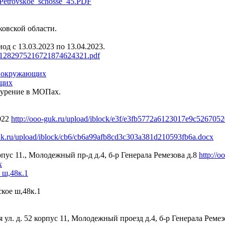
l/Petrovskoe_schosse_45.PDF
овской области.
д с 13.03.2023 по 13.04.2023.
ll/1282975216721874624321.pdf
а окружающих
 курение в МОПах.
022
http://ooo-guk.ru/upload/iblock/e3f/e3fb5772a6123017e9c52670
guk.ru/upload/iblock/cb6/cb6a99afb8cd3c303a381d210593fb6a.docx
пус 11., Молодежный пр-д д.4, б-р Генерала Ремезова д.8
http://o
x
 ш,48к.1
кое ш,48к.1
ая ул. д. 52 корпус 11, Молодежный проезд д.4, б-р Генерала Ремез