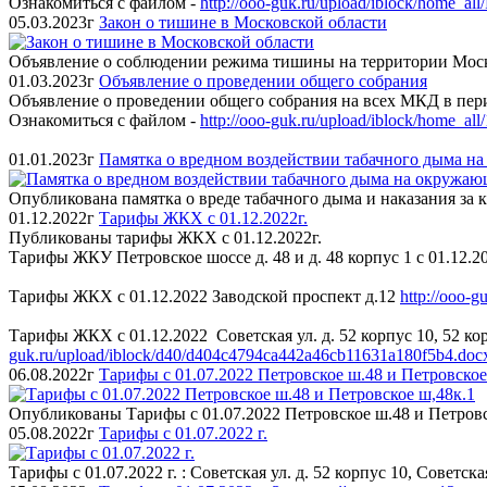
Ознакомиться с файлом -
http://ooo-guk.ru/upload/iblock/home_al
05.03.2023г
Закон о тишине в Московской области
Объявление о соблюдении режима тишины на территории Моск
01.03.2023г
Объявление о проведении общего собрания
Объявление о проведении общего собрания на всех МКД в перио
Ознакомиться с файлом -
http://ooo-guk.ru/upload/iblock/home_a
01.01.2023г
Памятка о вредном воздействии табачного дыма н
Опубликована памятка о вреде табачного дыма и наказания за
01.12.2022г
Тарифы ЖКХ с 01.12.2022г.
Публикованы тарифы ЖКХ с 01.12.2022г.
Тарифы ЖКУ Петровское шоссе д. 48 и д. 48 корпус 1 с 01.12.2
Тарифы ЖКХ с 01.12.2022 Заводской проспект д.12
http://ooo-
Тарифы ЖКХ с 01.12.2022 Советская ул. д. 52 корпус 10, 52 кор
guk.ru/upload/iblock/d40/d404c4794ca442a46cb11631a180f5b4.doc
06.08.2022г
Тарифы с 01.07.2022 Петровское ш.48 и Петровское
Опубликованы Тарифы с 01.07.2022 Петровское ш.48 и Петровс
05.08.2022г
Тарифы с 01.07.2022 г.
Тарифы с 01.07.2022 г. : Советская ул. д. 52 корпус 10, Советск