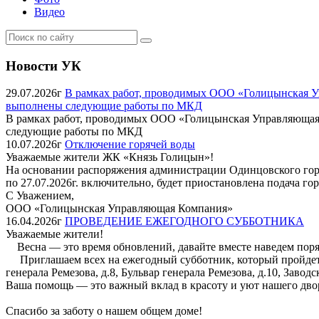
Видео
Новости УК
29.07.2026г
В рамках работ, проводимых ООО «Голицынская Упр
выполнены следующие работы по МКД
В рамках работ, проводимых ООО «Голицынская Управляющая Ко
следующие работы по МКД
10.07.2026г
Отключение горячей воды
Уважаемые жители ЖК «Князь Голицын»!
На основании распоряжения администрации Одинцовского городск
по 27.07.2026г. включительно, будет приостановлена подача г
С Уважением,
ООО «Голицынская Управляющая Компания»
16.04.2026г
ПРОВЕДЕНИЕ ЕЖЕГОДНОГО СУББОТНИКА
Уважаемые жители!
Весна — это время обновлений, давайте вместе наведем пор
Приглашаем всех на ежегодный субботник, который пройдет 25-г
генерала Ремезова, д.8, Бульвар генерала Ремезова, д.10, Заводс
Ваша помощь — это важный вклад в красоту и уют нашего дво
Спасибо за заботу о нашем общем доме!