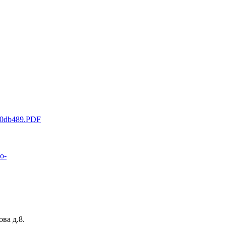
520db489.PDF
oo-
ова д.8.