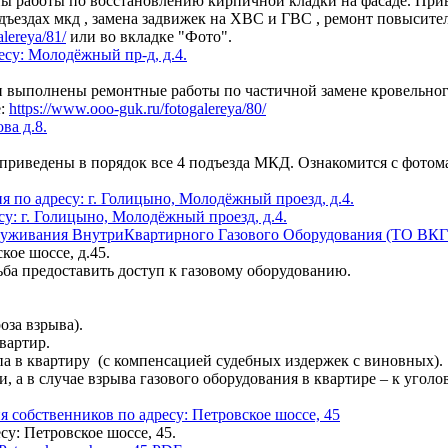
ы работы по восстановлению кирпичной кладки на фасаде. Прив
дъездах мкд , замена задвижек на ХВС и ГВС , ремонт повысител
alereya/81/
или во вкладке "Фото".
су: Молодёжный пр-д, д.4.
и выполнены ремонтные работы по частичной замене кровельног
е:
https://www.ooo-guk.ru/fotogalereya/80/
ва д.8.
 приведены в порядок все 4 подъезда МКД. Ознакомится с фото
 по адресу: г. Голицыно, Молодёжный проезд, д.4.
луживания ВнутриКвартирного Газового Оборудования (ТО ВК
ое шоссе, д.45.
а предоставить доступ к газовому оборудованию.
за взрыва).
вартир.
 в квартиру (с компенсацией судебных издержек с виновных).
а в случае взрыва газового оборудования в квартире – к угол
я собственников по адресу: Петровское шоссе, 45
у: Петровское шоссе, 45.