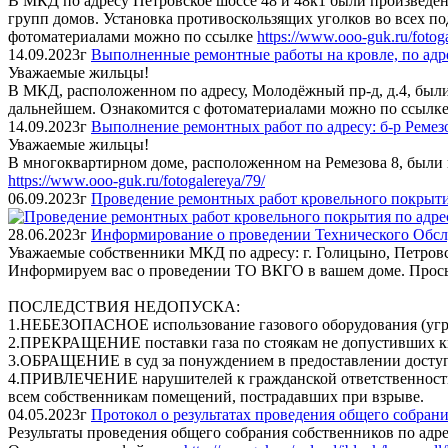
В МКД по адресу Петровское шоссе 48 и 48к1 были произведён
групп домов. Установка противоскользящих уголков во всех по
фотоматериалами можно по ссылке
https://www.ooo-guk.ru/fotog
14.09.2023г
Выполненные ремонтные работы на кровле, по адре
Уважаемые жильцы!
В МКД, расположенном по адресу, Молодёжный пр-д, д.4, был
дальнейшем. Ознакомится с фотоматериалами можно по ссылк
14.09.2023г
Выполнение ремонтных работ по адресу: б-р Ремезо
Уважаемые жильцы!
В многоквартирном доме, расположенном на Ремезова 8, были
https://www.ooo-guk.ru/fotogalereya/79/
06.09.2023г
Проведение ремонтных работ кровельного покрытия
28.06.2023г
Информирование о проведении Технического Обс
Уважаемые собственники МКД по адресу: г. Голицыно, Петровск
Информируем вас о проведении ТО ВКГО в вашем доме. Просьб
ПОСЛЕДСТВИЯ НЕДОПУСКА:
1.НЕБЕЗОПАСНОЕ использование газового оборудования (угро
2.ПРЕКРАЩЕНИЕ поставки газа по стоякам не допустивших к
3.ОБРАЩЕНИЕ в суд за понуждением в предоставлении доступа
4.ПРИВЛЕЧЕНИЕ нарушителей к гражданской ответственности, 
всем собственникам помещений, пострадавших при взрыве.
04.05.2023г
Протокол о результатах проведения общего собрани
Результаты проведения общего собрания собственников по адрес