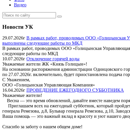
Видео
Новости УК
29.07.2026г
В рамках работ, проводимых ООО «Голицынская Упр
выполнены следующие работы по МКД
В рамках работ, проводимых ООО «Голицынская Управляющая Ко
следующие работы по МКД
10.07.2026г
Отключение горячей воды
Уважаемые жители ЖК «Князь Голицын»!
На основании распоряжения администрации Одинцовского городск
по 27.07.2026г. включительно, будет приостановлена подача г
С Уважением,
ООО «Голицынская Управляющая Компания»
16.04.2026г
ПРОВЕДЕНИЕ ЕЖЕГОДНОГО СУББОТНИКА
Уважаемые жители!
Весна — это время обновлений, давайте вместе наведем пор
Приглашаем всех на ежегодный субботник, который пройдет 25-г
генерала Ремезова, д.8, Бульвар генерала Ремезова, д.10, Заводс
Ваша помощь — это важный вклад в красоту и уют нашего дво
Спасибо за заботу о нашем общем доме!