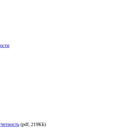
ности
тчетность
(pdf, 219КБ)