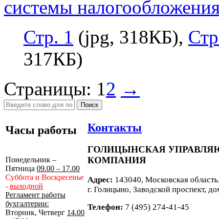
системы налогообложения 
Стр. 1
(jpg, 318КБ),
Стр
317КБ)
Страницы:
1
2
→
Поиск
Контакты
Часы работы
ГОЛИЦЫНСКАЯ УПРАВЛ
КОМПАНИЯ
Понедельник –
Пятница
09.00 – 17.00
Суббота и Воскресенье
Адрес:
143040, Московская область
-
выходной
г. Голицыно, Заводской проспект, до
Регламент работы
бухгалтерии:
Телефон:
7 (495) 274-41-45
Вторник, Четверг
14.00