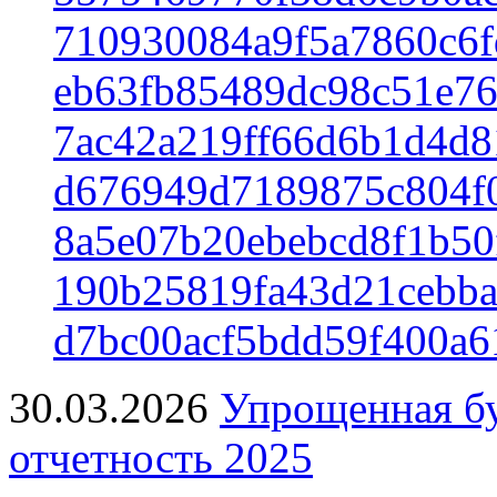
710930084a9f5a7860c6f
eb63fb85489dc98c51e76
7ac42a219ff66d6b1d4d8
d676949d7189875c804f0
8a5e07b20ebebcd8f1b50
190b25819fa43d21cebba
d7bc00acf5bdd59f400a6
30.03.2026
Упрощенная бу
отчетность 2025