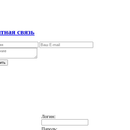
тная связь
ить
Логин:
Пароль: