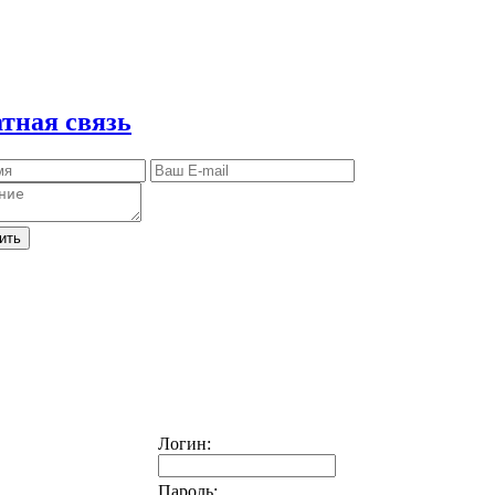
тная связь
ить
Логин:
Пароль: