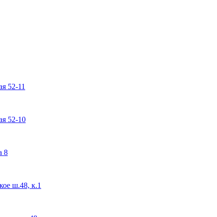
я 52-11
я 52-10
а 8
ое ш.48, к.1