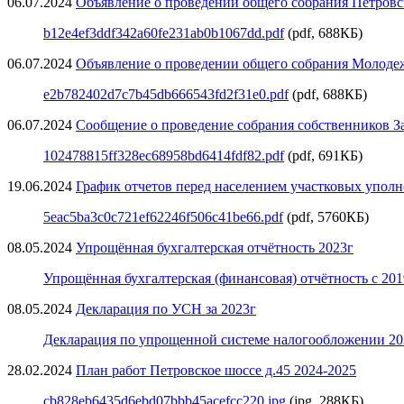
06.07.2024
Объявление о проведении общего собрания Петровск
b12e4ef3ddf342a60fe231ab0b1067dd.pdf
(pdf, 688КБ)
06.07.2024
Объявление о проведении общего собрания Молоде
e2b782402d7c7b45db666543fd2f31e0.pdf
(pdf, 688КБ)
06.07.2024
Сообщение о проведение собрания собственников За
102478815ff328ec68958bd6414fdf82.pdf
(pdf, 691КБ)
19.06.2024
График отчетов перед населением участковых упол
5eac5ba3c0c721ef62246f506c41be66.pdf
(pdf, 5760КБ)
08.05.2024
Упрощённая бухгалтерская отчётность 2023г
Упрощённая бухгалтерская (финансовая) отчётность с 201
08.05.2024
Декларация по УСН за 2023г
Декларация по упрощенной системе налогообложении 20
28.02.2024
План работ Петровское шоссе д.45 2024-2025
cb828eb6435d6ebd07bbb45acefcc220.jpg
(jpg, 288КБ)