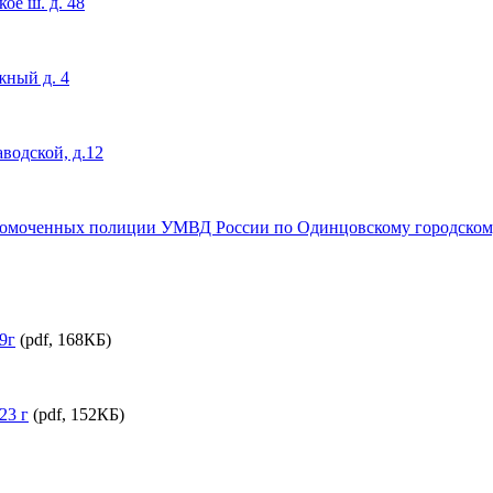
ое ш. д. 48
жный д. 4
водской, д.12
номоченных полиции УМВД России по Одинцовскому городскому о
9г
(pdf, 168КБ)
23 г
(pdf, 152КБ)