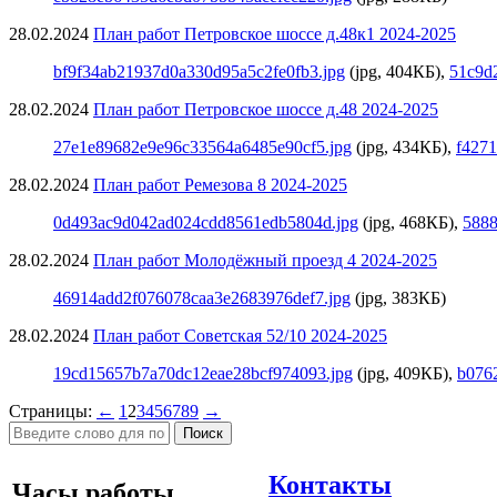
28.02.2024
План работ Петровское шоссе д.48к1 2024-2025
bf9f34ab21937d0a330d95a5c2fe0fb3.jpg
(jpg, 404КБ),
51c9d
28.02.2024
План работ Петровское шоссе д.48 2024-2025
27e1e89682e9e96c33564a6485e90cf5.jpg
(jpg, 434КБ),
f427
28.02.2024
План работ Ремезова 8 2024-2025
0d493ac9d042ad024cdd8561edb5804d.jpg
(jpg, 468КБ),
5888
28.02.2024
План работ Молодёжный проезд 4 2024-2025
46914add2f076078caa3e2683976def7.jpg
(jpg, 383КБ)
28.02.2024
План работ Советская 52/10 2024-2025
19cd15657b7a70dc12eae28bcf974093.jpg
(jpg, 409КБ),
b076
Страницы:
←
1
2
3
4
5
6
7
8
9
→
Поиск
Контакты
Часы работы