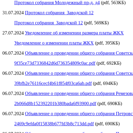
Протокол собрания Молодежный пр-д, д4
(pdf, 563КБ)
31.07.2024
Протокол собрания_Заводской 12
Протокол собрания_Заводской 12
(pdf, 569КБ)
27.07.2024
Уведомление об изменении размера платы ЖКХ
Уведомление о изменении платы ЖКХ
(pdf, 395КБ)
06.07.2024
Объявление о проведении общего собрания Советска
9f35ce73d7336842d6d736354809c0ac.pdf
(pdf, 692КБ)
06.07.2024
Объявление о проведении общего собрания Советска
39bfb2e76116cecf4b61f854f03ca6ab.pdf
(pdf, 694КБ)
06.07.2024
Объявление о проведении общего собрания Ремезов
2b066d8b152392201b380bada6f93900.pdf
(pdf, 690КБ)
06.07.2024
Объявление о проведении общего собрания Петровск
2469c9efda0f15838b677fd3b8c713dd.pdf
(pdf, 690КБ)