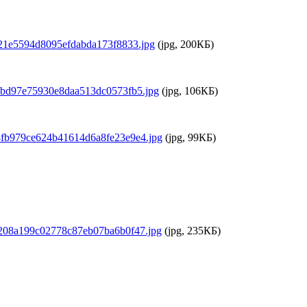
21e5594d8095efdabda173f8833.jpg
(jpg, 200КБ)
1bd97e75930e8daa513dc0573fb5.jpg
(jpg, 106КБ)
fb979ce624b41614d6a8fe23e9e4.jpg
(jpg, 99КБ)
208a199c02778c87eb07ba6b0f47.jpg
(jpg, 235КБ)